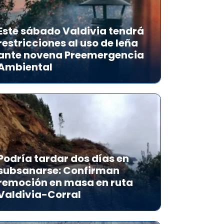
Este sábado Valdivia tendrá
restricciones al uso de leña
ante novena Preemergencia
Ambiental
Podría tardar dos días en
subsanarse: Confirman
remoción en masa en ruta
Valdivia-Corral