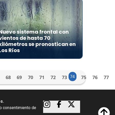
Nuevo sistema frontal con
vientos de hasta 70
kilómetros se pronostican en
Los Ríos
74
68
69
70
71
72
73
75
76
77
os.
so consentimiento de