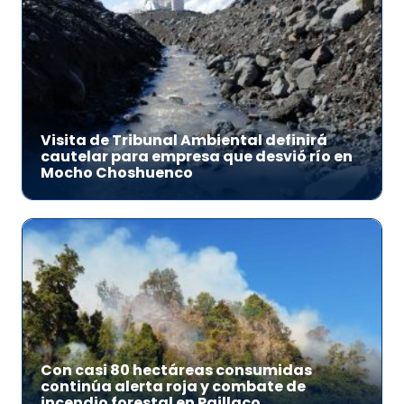
Visita de Tribunal Ambiental definirá
cautelar para empresa que desvió río en
Mocho Choshuenco
Con casi 80 hectáreas consumidas
continúa alerta roja y combate de
incendio forestal en Paillaco