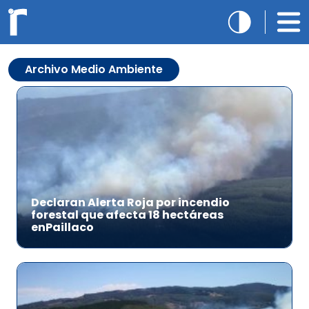
Archivo Medio Ambiente
Declaran Alerta Roja por incendio
forestal que afecta 18 hectáreas
enPaillaco