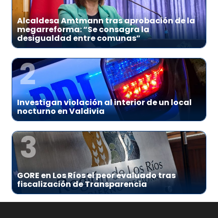
1
Alcaldesa Amtmann tras aprobación de la
megarreforma: “Se consagra la
desigualdad entre comunas”
2
Investigan violación al interior de un local
nocturno en Valdivia
3
GORE en Los Ríos el peor evaluado tras
fiscalización de Transparencia