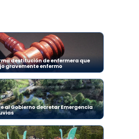
irma destitución de enfermera que
hijo gravemente enfermo
ige al Gobierno decretar Emergencia
luvias