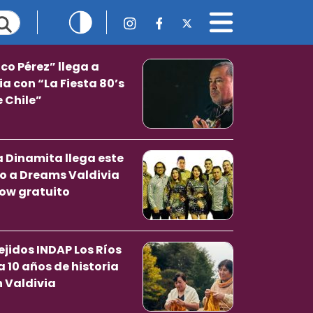
ico Pérez” llega a
ia con “La Fiesta 80’s
e Chile”
 Dinamita llega este
 a Dreams Valdivia
ow gratuito
ejidos INDAP Los Ríos
a 10 años de historia
n Valdivia