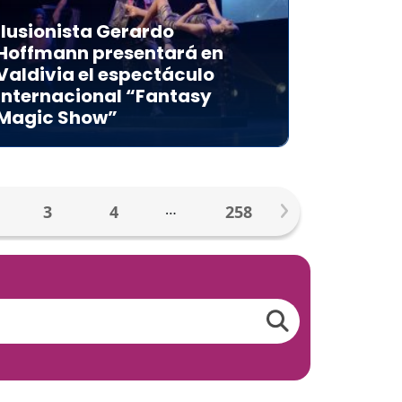
Ilusionista Gerardo
Hoffmann presentará en
Valdivia el espectáculo
internacional “Fantasy
Magic Show”
…
3
4
258