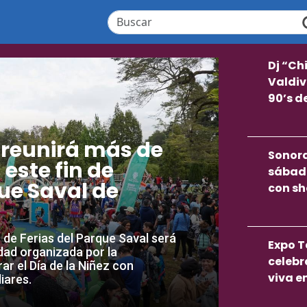
Dj “Ch
Valdiv
90’s d
 reunirá más de
Sonora
este fin de
sábado
ue Saval de
con sh
o de Ferias del Parque Saval será
Expo T
idad organizada por la
celebr
ar el Día de la Niñez con
viva e
iares.