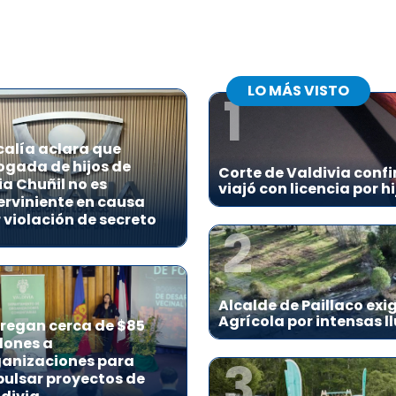
LO MÁS VISTO
1
calía aclara que
gada de hijos de
Corte de Valdivia conf
ia Chuñil no es
viajó con licencia por 
erviniente en causa
 violación de secreto
2
Alcalde de Paillaco ex
Agrícola por intensas l
regan cerca de $85
lones a
3
ganizaciones para
ulsar proyectos de