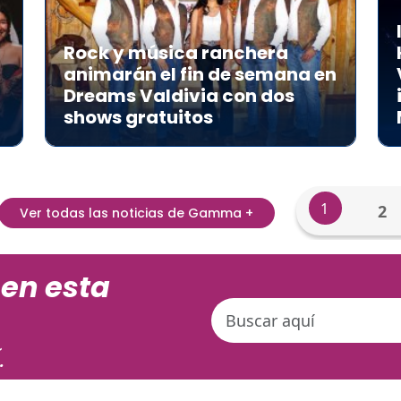
Rock y música ranchera
animarán el fin de semana en
Dreams Valdivia con dos
shows gratuitos
1
2
Ver todas las noticias de Gamma +
 en esta
.