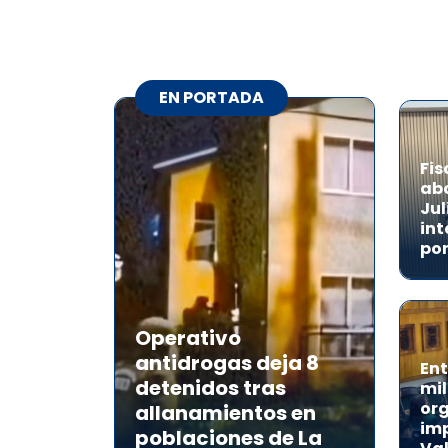
EN PORTADA
Fis
abo
Jul
int
por
Operativo
antidrogas deja 8
Ent
detenidos tras
mil
or
allanamientos en
imp
poblaciones de La