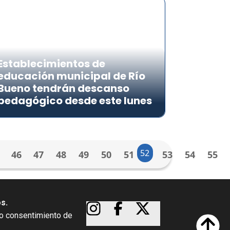
Establecimientos de
educación municipal de Río
Bueno tendrán descanso
pedagógico desde este lunes
52
46
47
48
49
50
51
53
54
55
os.
so consentimiento de