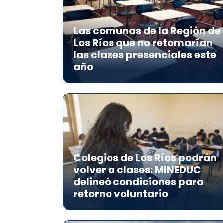
Las comunas de la Región de
Los Ríos que no retomarían
las clases presenciales este
año
Colegios de Los Ríos podrán
volver a clases: MINEDUC
delineó condiciones para
retorno voluntario