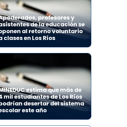
Apoderados, profesores y
asistentes de la educación se
oponen al retorno voluntario
a clases en Los Ríos
MINEDUC estima que más de
4 mil estudiantes de Los Ríos
podrían desertar del sistema
escolar este año