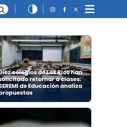
Diez colegios de Los Ríos han
solicitado retornar a clases:
SEREMI de Educación analiza
propuestas