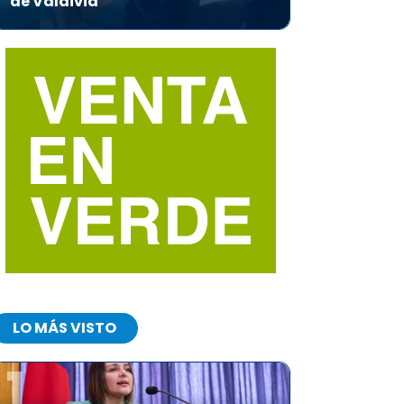
de Valdivia
LO MÁS VISTO
1