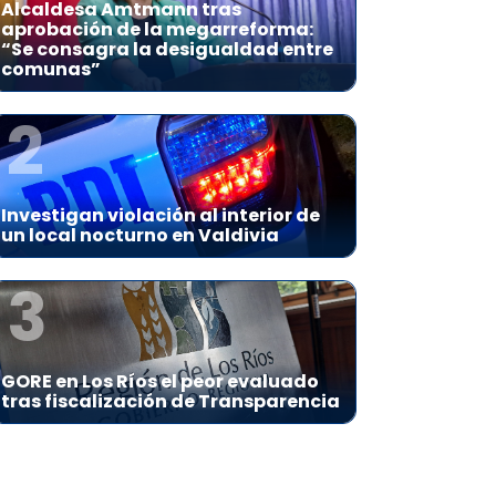
Alcaldesa Amtmann tras
aprobación de la megarreforma:
“Se consagra la desigualdad entre
comunas”
2
Investigan violación al interior de
un local nocturno en Valdivia
3
GORE en Los Ríos el peor evaluado
tras fiscalización de Transparencia