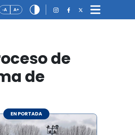
-A
A+
proceso de
ema de
EN PORTADA