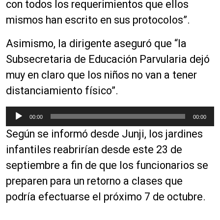
con todos los requerimientos que ellos
mismos han escrito en sus protocolos”.
Asimismo, la dirigente aseguró que “la
Subsecretaria de Educación Parvularia dejó
muy en claro que los niños no van a tener
distanciamiento físico”.
R
00:00
00:00
e
Según se informó desde Junji, los jardines
p
r
infantiles reabrirían desde este 23 de
o
septiembre a fin de que los funcionarios se
d
preparen para un retorno a clases que
u
c
podría efectuarse el próximo 7 de octubre.
t
o