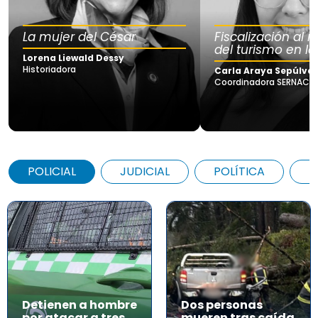
La mujer del César
Fiscalización al
del turismo en la
Lorena Liewald Dessy
Historiadora
Carla Araya Sepúlve
Coordinadora SERNAC Lo
POLICIAL
JUDICIAL
POLÍTICA
A
Detienen a hombre
Dos personas
por atacar a tres
mueren tras caída