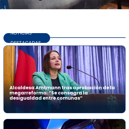
NOTICIAS
DESTACADAS
Alcaldesa Amtmann tras aprobación de la
megarreforma: “Se consagra la
desigualdad entre comunas”