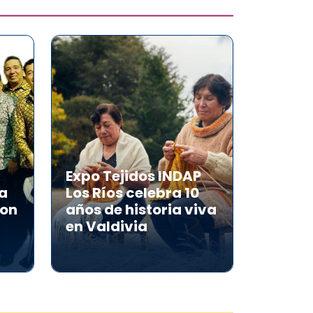
Expo Tejidos INDAP
 a
Los Ríos celebra 10
con
años de historia viva
en Valdivia