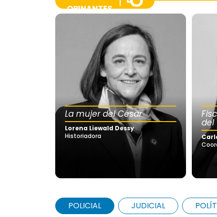
OPINANTES
La mujer del César
Fis
del
Lorena Liewald Dessy
Historiadora
Carl
Coor
POLICIAL
JUDICIAL
POLÍT