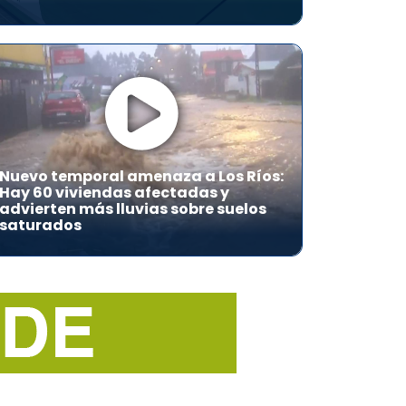
Nuevo temporal amenaza a Los Ríos:
Hay 60 viviendas afectadas y
advierten más lluvias sobre suelos
saturados