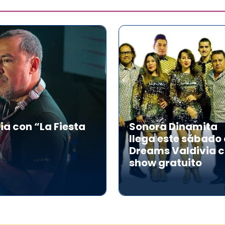
ia con “La Fiesta
Sonora Dinamita
llega este sábado
Dreams Valdivia 
show gratuito