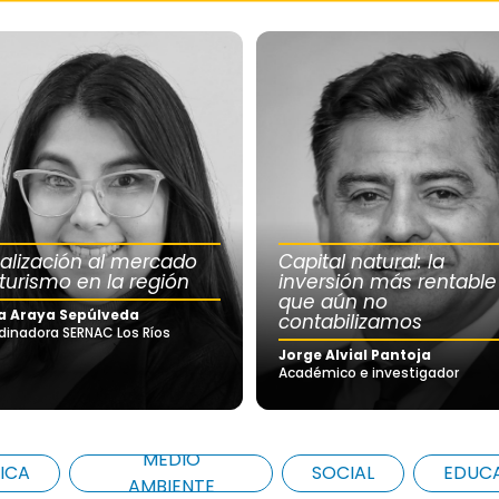
calización al mercado
Capital natural: la
 turismo en la región
inversión más rentable
que aún no
a Araya Sepúlveda
contabilizamos
dinadora SERNAC Los Ríos
Jorge Alvial Pantoja
Académico e investigador
MEDIO
ICA
SOCIAL
EDUC
AMBIENTE