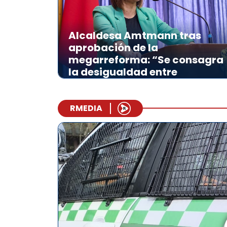
Alcaldesa Amtmann tras
aprobación de la
megarreforma: “Se consagra
la desigualdad entre
comunas”
RMEDIA