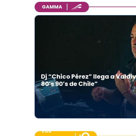
GAMMA
Dj “Chico Pérez” llega a Valdiv
80’s 90’s de Chile”
LOS