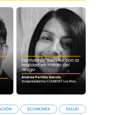
Hantavirus: convivir con la
realidad en medio del
riesgo
Andrea Portillo García
Vicepresidenta COLMEVET Los Ríos
ACIÓN
ECONOMÍA
SALUD