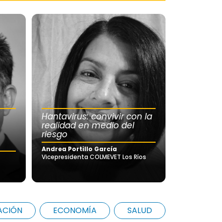
Hantavirus: convivir con la
realidad en medio del
riesgo
Andrea Portillo García
Vicepresidenta COLMEVET Los Ríos
ACIÓN
ECONOMÍA
SALUD