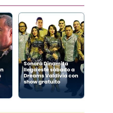
Sonora Dinamita
on
llega este sábado a
s
Dreams Valdivia con
show gratuito