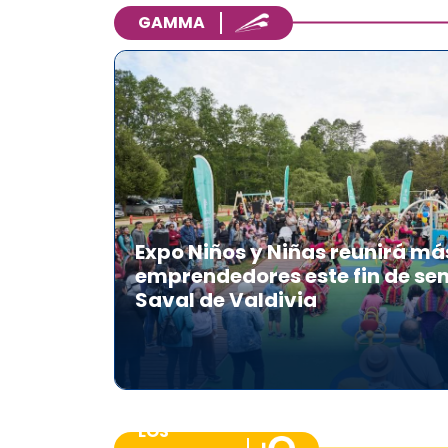
GAMMA
Expo Niños y Niñas reunirá má
emprendedores este fin de se
Saval de Valdivia
LOS