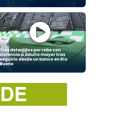
Tres detenidos por robo con
violencia a adulto mayor tras
seguirlo desde un banco en Río
Bueno