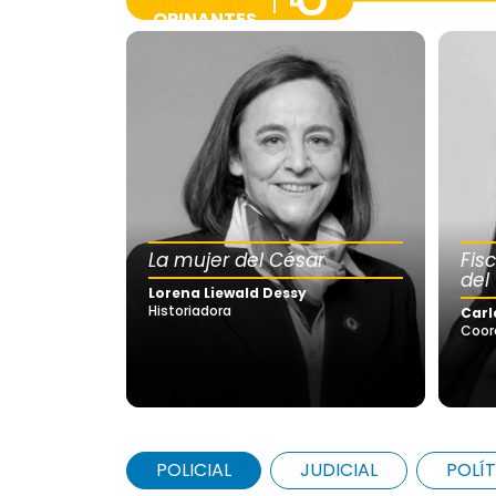
OPINANTES
La mujer del César
Fis
del
Lorena Liewald Dessy
Historiadora
Carl
Coor
POLICIAL
JUDICIAL
POLÍT