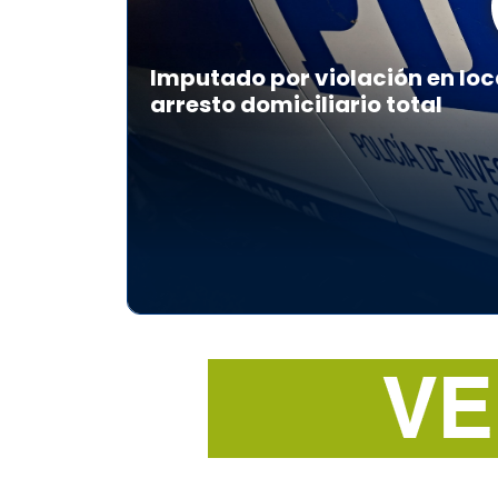
Imputado por violación en loc
arresto domiciliario total