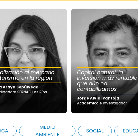
calización al mercado
Capital natural: la
 turismo en la región
inversión más rentable
que aún no
a Araya Sepúlveda
contabilizamos
dinadora SERNAC Los Ríos
Jorge Alvial Pantoja
Académico e investigador
MEDIO
ICA
SOCIAL
EDUC
AMBIENTE