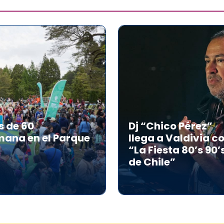
s de 60
Dj “Chico Pérez”
mana en el Parque
llega a Valdivia c
“La Fiesta 80’s 90’
de Chile”