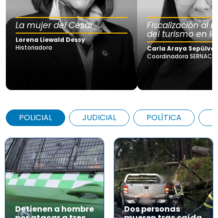
La mujer del César
Fiscalización al
del turismo en la
Lorena Liewald Dessy
Historiadora
Carla Araya Sepúlve
Coordinadora SERNAC Lo
POLICIAL
JUDICIAL
POLÍTICA
A
Detienen a hombre
Dos personas
por atacar a tres
mueren tras caída