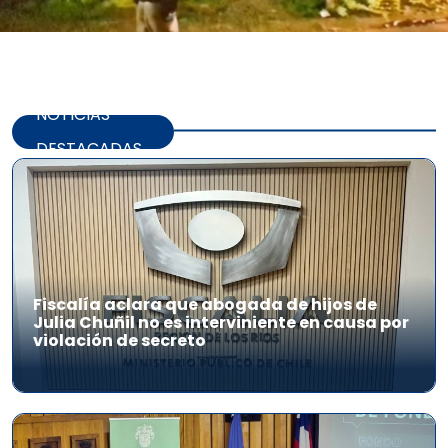
NOTICIAS
DESTACADAS
Fiscalía aclara que abogada de hijos de
Julia Chuñil no es interviniente en causa por
violación de secreto