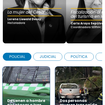
La mujer del César
Fiscalización al
del turismo en la
Lorena Liewald Dessy
Historiadora
Carla Araya Sepúlve
Coordinadora SERNAC Lo
POLICIAL
JUDICIAL
POLÍTICA
A
Detienen a hombre
Dos personas
por atacar a tres
mueren tras caída