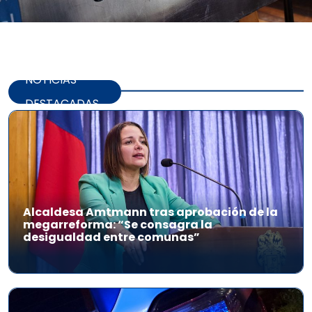
NOTICIAS
DESTACADAS
Alcaldesa Amtmann tras aprobación de la
megarreforma: “Se consagra la
desigualdad entre comunas”