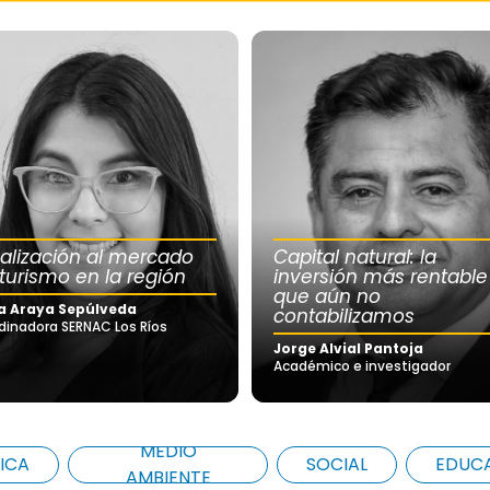
calización al mercado
Capital natural: la
 turismo en la región
inversión más rentable
que aún no
a Araya Sepúlveda
contabilizamos
dinadora SERNAC Los Ríos
Jorge Alvial Pantoja
Académico e investigador
MEDIO
ICA
SOCIAL
EDUC
AMBIENTE