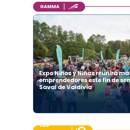
GAMMA
Expo Niños y Niñas reunirá má
emprendedores este fin de se
Saval de Valdivia
LOS