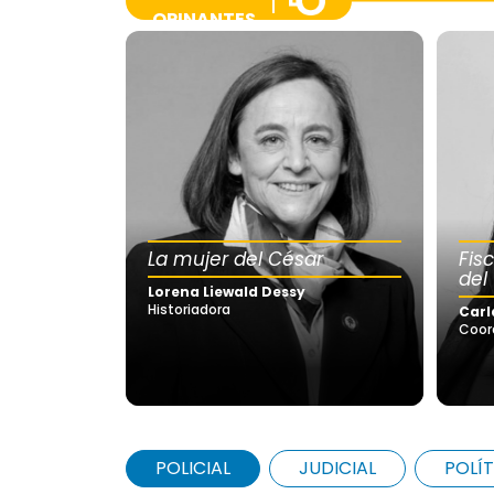
OPINANTES
La mujer del César
Fis
del
Lorena Liewald Dessy
Historiadora
Carl
Coor
POLICIAL
JUDICIAL
POLÍT