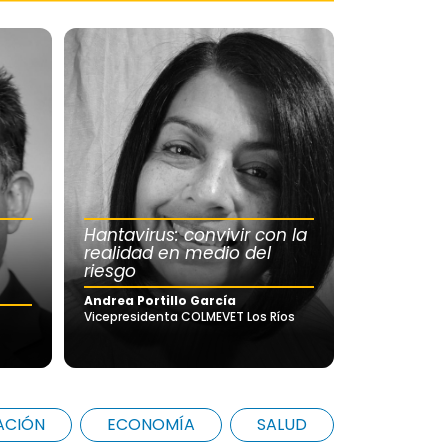
Hantavirus: convivir con la
realidad en medio del
riesgo
Andrea Portillo García
Vicepresidenta COLMEVET Los Ríos
ACIÓN
ECONOMÍA
SALUD