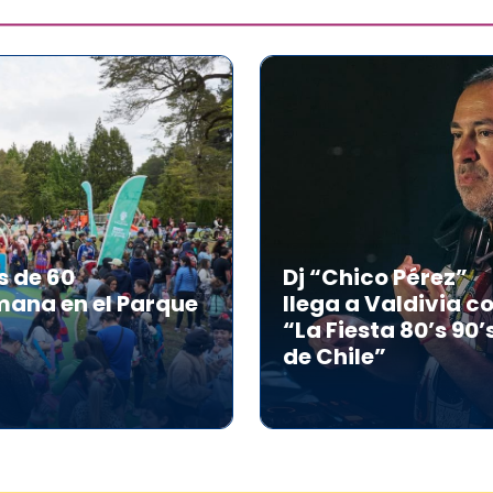
s de 60
Dj “Chico Pérez”
mana en el Parque
llega a Valdivia c
“La Fiesta 80’s 90’
de Chile”