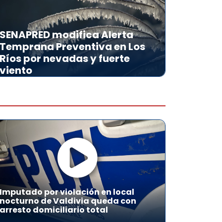
SENAPRED modifica Alerta
Temprana Preventiva en Los
Ríos por nevadas y fuerte
viento
Imputado por violación en local
nocturno de Valdivia queda con
arresto domiciliario total