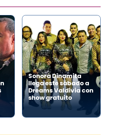
Sonora Dinamita
on
llega este sábado a
s
Dreams Valdivia con
show gratuito