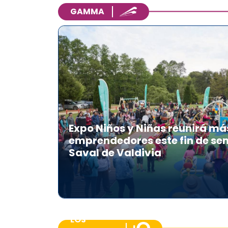
GAMMA
Expo Niños y Niñas reunirá má
emprendedores este fin de se
Saval de Valdivia
LOS