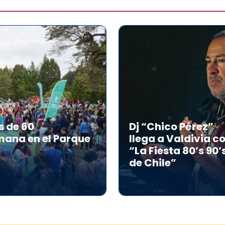
s de 60
Dj “Chico Pérez”
mana en el Parque
llega a Valdivia c
“La Fiesta 80’s 90’
de Chile”