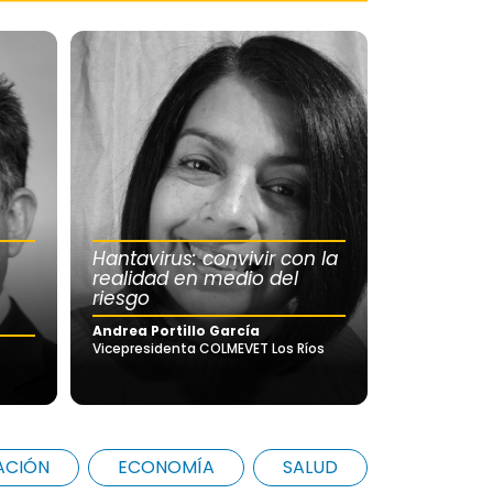
Hantavirus: convivir con la
realidad en medio del
riesgo
Andrea Portillo García
Vicepresidenta COLMEVET Los Ríos
ACIÓN
ECONOMÍA
SALUD