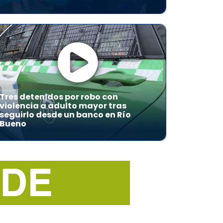
Tres detenidos por robo con
violencia a adulto mayor tras
seguirlo desde un banco en Río
Bueno