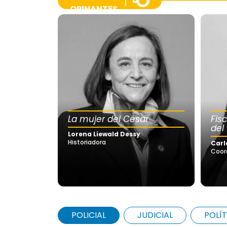
OPINANTES
La mujer del César
Fis
del
Lorena Liewald Dessy
Historiadora
Carl
Coor
POLICIAL
JUDICIAL
POLÍT