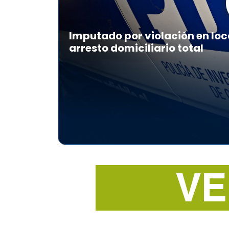
Imputado por violación en loc
arresto domiciliario total