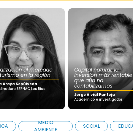
calización al mercado
Capital natural: la
 turismo en la región
inversión más rentable
que aún no
a Araya Sepúlveda
contabilizamos
dinadora SERNAC Los Ríos
Jorge Alvial Pantoja
Académico e investigador
MEDIO
ICA
SOCIAL
EDUC
AMBIENTE