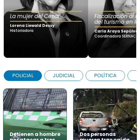
La mujer del César
Fiscalización al
del turismo en la
Lorena Liewald Dessy
Historiadora
Carla Araya Sepúlve
Coordinadora SERNAC Lo
POLICIAL
JUDICIAL
POLÍTICA
A
Detienen a hombre
Dos personas
por atacar a tres
mueren tras caída