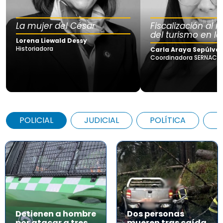
La mujer del César
Fiscalización al
del turismo en la
Lorena Liewald Dessy
Historiadora
Carla Araya Sepúlve
Coordinadora SERNAC Lo
POLICIAL
JUDICIAL
POLÍTICA
A
Detienen a hombre
Dos personas
por atacar a tres
mueren tras caída