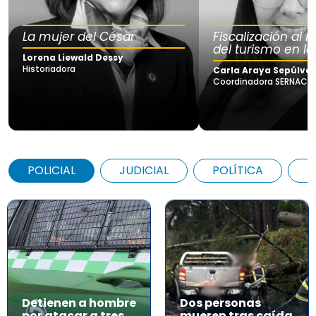
La mujer del César
Fiscalización al
del turismo en la
Lorena Liewald Dessy
Historiadora
Carla Araya Sepúlve
Coordinadora SERNAC Lo
POLICIAL
JUDICIAL
POLÍTICA
A
Detienen a hombre
Dos personas
por atacar a tres
mueren tras caída