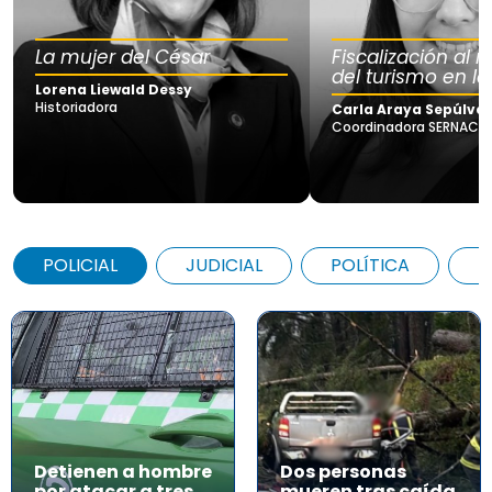
La mujer del César
Fiscalización al
del turismo en la
Lorena Liewald Dessy
Historiadora
Carla Araya Sepúlve
Coordinadora SERNAC Lo
POLICIAL
JUDICIAL
POLÍTICA
A
Detienen a hombre
Dos personas
por atacar a tres
mueren tras caída