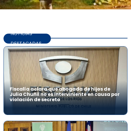
NOTICIAS
DESTACADAS
Fiscalía aclara que abogada de hijos de
Julia Chuñil no es interviniente en causa por
violación de secreto