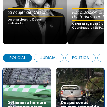
La mujer del César
Fiscalización al
del turismo en la
Lorena Liewald Dessy
Historiadora
Carla Araya Sepúlve
Coordinadora SERNAC Lo
POLICIAL
JUDICIAL
POLÍTICA
A
Detienen a hombre
Dos personas
por atacar a tres
mueren tras caída