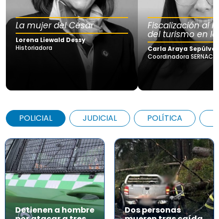
La mujer del César
Fiscalización al
del turismo en la
Lorena Liewald Dessy
Historiadora
Carla Araya Sepúlve
Coordinadora SERNAC Lo
POLICIAL
JUDICIAL
POLÍTICA
A
Detienen a hombre
Dos personas
por atacar a tres
mueren tras caída