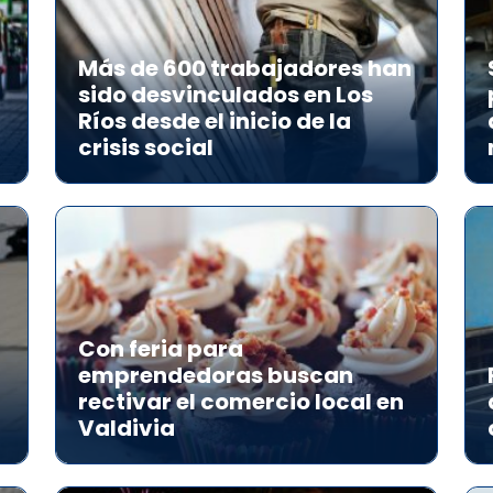
Más de 600 trabajadores han
sido desvinculados en Los
Ríos desde el inicio de la
crisis social
Con feria para
emprendedoras buscan
rectivar el comercio local en
Valdivia