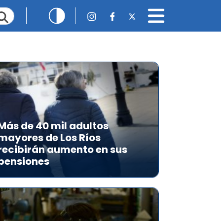
Más de 40 mil adultos
mayores de Los Ríos
recibirán aumento en sus
pensiones