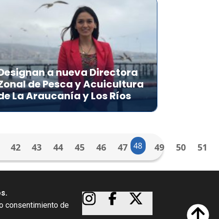
Designan a nueva Directora
Zonal de Pesca y Acuicultura
de La Araucanía y Los Ríos
48
42
43
44
45
46
47
49
50
51
os.
so consentimiento de