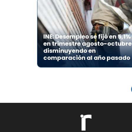
INE: Desempleo se fijó en 5,1%
en trimestre agosto-octubre
disminuyendo en
comparación al año pasado