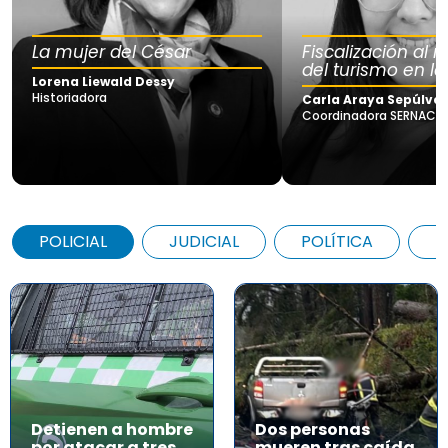
La mujer del César
Fiscalización al
del turismo en la
Lorena Liewald Dessy
Historiadora
Carla Araya Sepúlve
Coordinadora SERNAC Lo
POLICIAL
JUDICIAL
POLÍTICA
A
Detienen a hombre
Dos personas
por atacar a tres
mueren tras caída