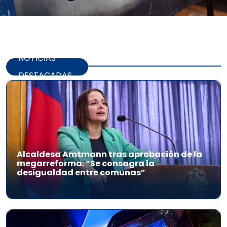
NOTICIAS
DESTACADAS
Alcaldesa Amtmann tras aprobación de la
megarreforma: “Se consagra la
desigualdad entre comunas”