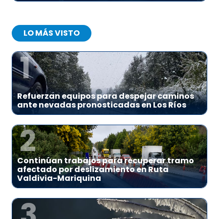
LO MÁS VISTO
1
Refuerzan equipos para despejar caminos
ante nevadas pronosticadas en Los Ríos
2
Continúan trabajos para recuperar tramo
afectado por deslizamiento en Ruta
Valdivia-Mariquina
3