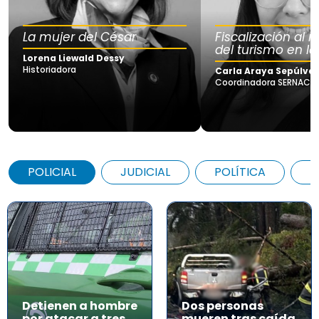
La mujer del César
Fiscalización al
del turismo en la
Lorena Liewald Dessy
Historiadora
Carla Araya Sepúlve
Coordinadora SERNAC Lo
POLICIAL
JUDICIAL
POLÍTICA
A
Detienen a hombre
Dos personas
por atacar a tres
mueren tras caída