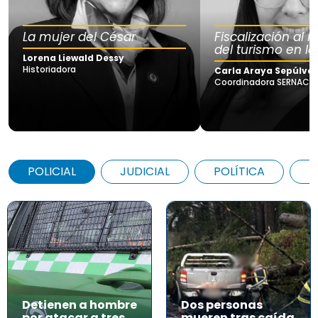
La mujer del César
Fiscalización al
del turismo en la
Lorena Liewald Dessy
Historiadora
Carla Araya Sepúlve
Coordinadora SERNAC Lo
POLICIAL
JUDICIAL
POLÍTICA
A
Detienen a hombre
Dos personas
por atacar a tres
mueren tras caída