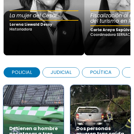
La mujer del César
Fiscalización al
del turismo en la
Lorena Liewald Dessy
Historiadora
Carla Araya Sepúlve
Coordinadora SERNAC Lo
POLICIAL
JUDICIAL
POLÍTICA
A
Detienen a hombre
Dos personas
por atacar a tres
mueren tras caída