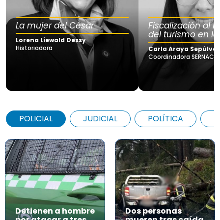
La mujer del César
Fiscalización al
del turismo en la
Lorena Liewald Dessy
Historiadora
Carla Araya Sepúlve
Coordinadora SERNAC Lo
POLICIAL
JUDICIAL
POLÍTICA
A
Detienen a hombre
Dos personas
por atacar a tres
mueren tras caída