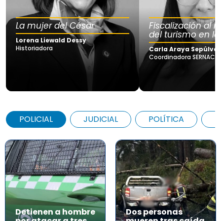
La mujer del César
Fiscalización al
del turismo en la
Lorena Liewald Dessy
Historiadora
Carla Araya Sepúlve
Coordinadora SERNAC Lo
POLICIAL
JUDICIAL
POLÍTICA
A
Detienen a hombre
Dos personas
por atacar a tres
mueren tras caída