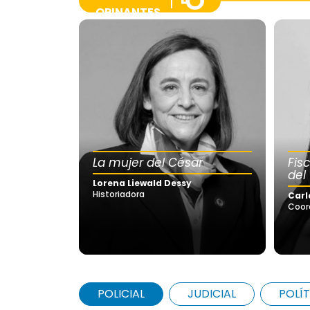
OPINANTES
La mujer del César
Fis
del
Lorena Liewald Dessy
Historiadora
Carl
Coor
POLICIAL
JUDICIAL
POLÍT