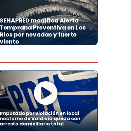
SENAPRED modifica Alerta
Temprana Preventiva en Los
Ríos por nevadas y fuerte
viento
Imputado por violación en local
nocturno de Valdivia queda con
arresto domiciliario total