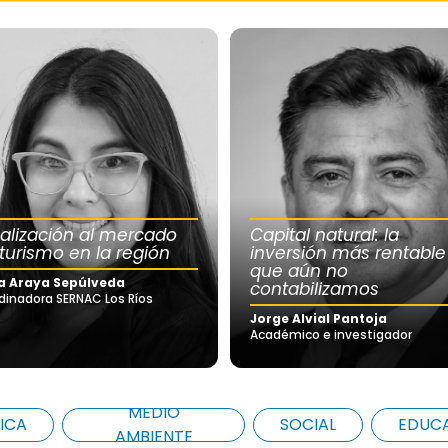
calización al mercado
Capital natural: la
 turismo en la región
inversión más rentable
que aún no
a Araya Sepúlveda
contabilizamos
dinadora SERNAC Los Ríos
Jorge Alvial Pantoja
Académico e investigador
MEDIO
ICA
SOCIAL
EDUC
AMBIENTE