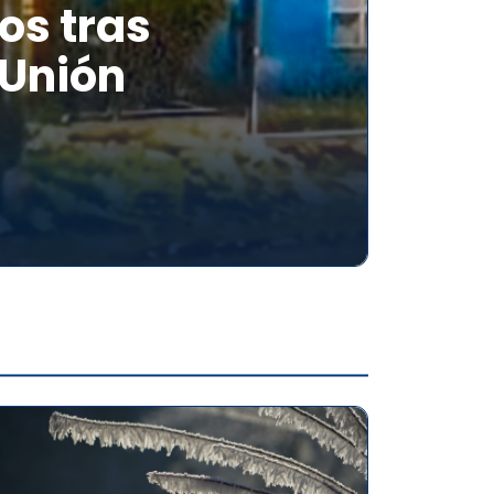
os tras
 Unión