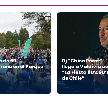
s de 60
Dj “Chico Pérez”
mana en el Parque
llega a Valdivia c
“La Fiesta 80’s 90’
de Chile”