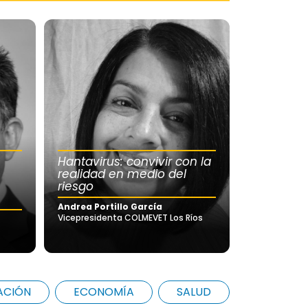
Hantavirus: convivir con la
realidad en medio del
riesgo
Andrea Portillo García
Vicepresidenta COLMEVET Los Ríos
ACIÓN
ECONOMÍA
SALUD