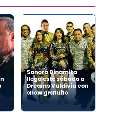
Sonora Dinamita
on
llega este sábado a
s
Dreams Valdivia con
show gratuito