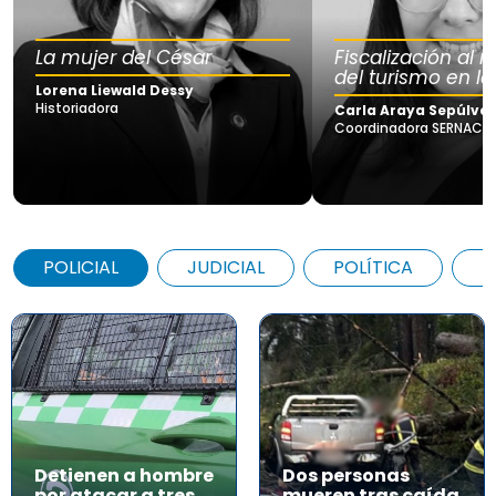
La mujer del César
Fiscalización al
del turismo en la
Lorena Liewald Dessy
Historiadora
Carla Araya Sepúlve
Coordinadora SERNAC Lo
POLICIAL
JUDICIAL
POLÍTICA
A
Detienen a hombre
Dos personas
por atacar a tres
mueren tras caída