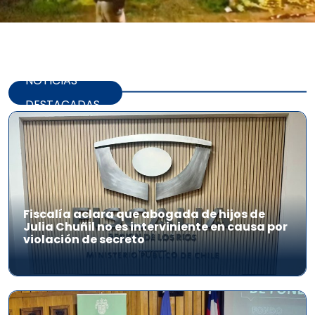
NOTICIAS
DESTACADAS
Fiscalía aclara que abogada de hijos de
Julia Chuñil no es interviniente en causa por
violación de secreto