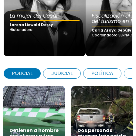
La mujer del César
Fiscalización al
del turismo en la
Lorena Liewald Dessy
Historiadora
Carla Araya Sepúlve
Coordinadora SERNAC Lo
POLICIAL
JUDICIAL
POLÍTICA
A
Detienen a hombre
Dos personas
por atacar a tres
mueren tras caída