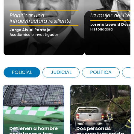
Planificar una
La mujer del Cés
infraestructura resiliente
Lorena Liewald Dessy
Historiadora
Jorge Alvial Pantoja
Académico e investigador
POLICIAL
JUDICIAL
POLÍTICA
A
Detienen a hombre
Dos personas
por atacar a tres
mueren tras caída