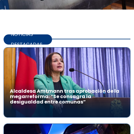
NOTICIAS
DESTACADAS
Alcaldesa Amtmann tras aprobación de la
megarreforma: “Se consagra la
desigualdad entre comunas”