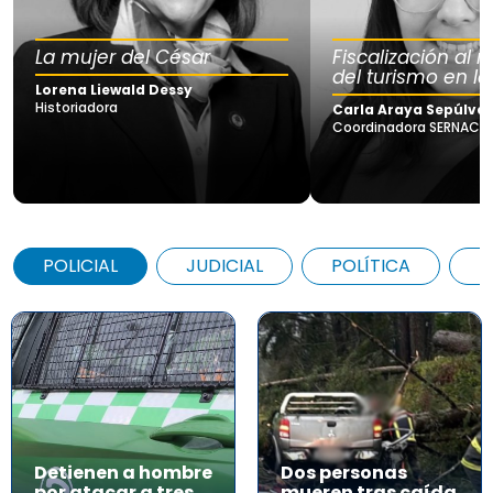
La mujer del César
Fiscalización al
del turismo en la
Lorena Liewald Dessy
Historiadora
Carla Araya Sepúlve
Coordinadora SERNAC Lo
POLICIAL
JUDICIAL
POLÍTICA
A
Detienen a hombre
Dos personas
por atacar a tres
mueren tras caída