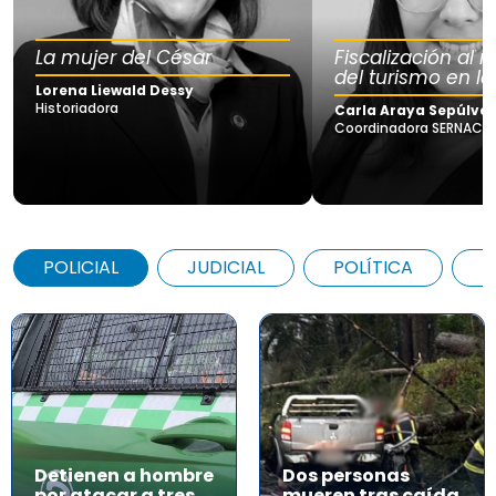
La mujer del César
Fiscalización al
del turismo en la
Lorena Liewald Dessy
Historiadora
Carla Araya Sepúlve
Coordinadora SERNAC Lo
POLICIAL
JUDICIAL
POLÍTICA
A
Detienen a hombre
Dos personas
por atacar a tres
mueren tras caída