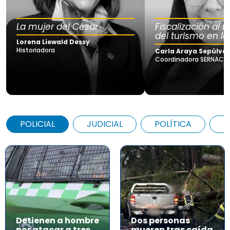
La mujer del César
Fiscalización al
del turismo en la
Lorena Liewald Dessy
Historiadora
Carla Araya Sepúlve
Coordinadora SERNAC Lo
POLICIAL
JUDICIAL
POLÍTICA
A
Detienen a hombre
Dos personas
por atacar a tres
mueren tras caída