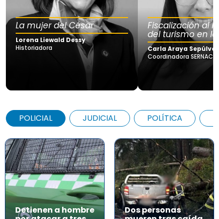
La mujer del César
Fiscalización al
del turismo en la
Lorena Liewald Dessy
Historiadora
Carla Araya Sepúlve
Coordinadora SERNAC Lo
POLICIAL
JUDICIAL
POLÍTICA
A
Detienen a hombre
Dos personas
por atacar a tres
mueren tras caída