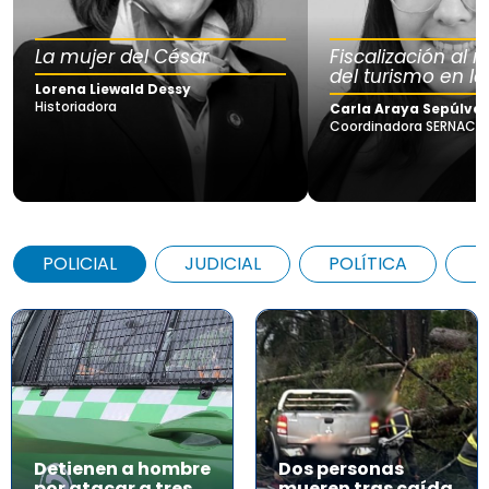
La mujer del César
Fiscalización al
del turismo en la
Lorena Liewald Dessy
Historiadora
Carla Araya Sepúlve
Coordinadora SERNAC Lo
POLICIAL
JUDICIAL
POLÍTICA
A
Detienen a hombre
Dos personas
por atacar a tres
mueren tras caída