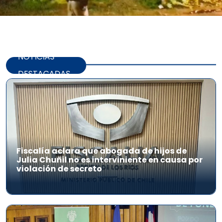
NOTICIAS
DESTACADAS
Fiscalía aclara que abogada de hijos de
Julia Chuñil no es interviniente en causa por
violación de secreto