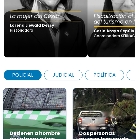
La mujer del César
Fiscalización al
del turismo en la
Lorena Liewald Dessy
Historiadora
Carla Araya Sepúlve
Coordinadora SERNAC Lo
POLICIAL
JUDICIAL
POLÍTICA
A
Detienen a hombre
Dos personas
por atacar a tres
mueren tras caída