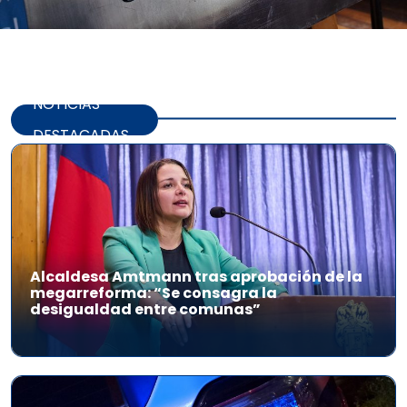
NOTICIAS
DESTACADAS
Alcaldesa Amtmann tras aprobación de la
megarreforma: “Se consagra la
desigualdad entre comunas”