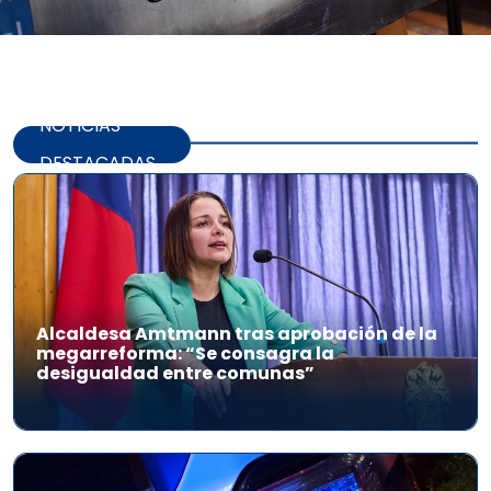
NOTICIAS
DESTACADAS
Alcaldesa Amtmann tras aprobación de la
megarreforma: “Se consagra la
desigualdad entre comunas”