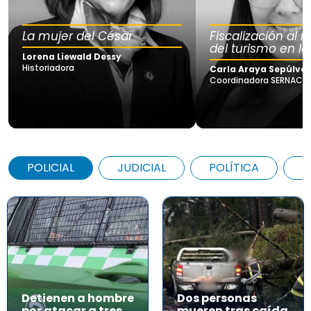
La mujer del César
Fiscalización al
del turismo en la
Lorena Liewald Dessy
Historiadora
Carla Araya Sepúlve
Coordinadora SERNAC Lo
POLICIAL
JUDICIAL
POLÍTICA
A
Detienen a hombre
Dos personas
por atacar a tres
mueren tras caída