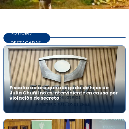
NOTICIAS
DESTACADAS
Fiscalía aclara que abogada de hijos de
Julia Chuñil no es interviniente en causa por
violación de secreto