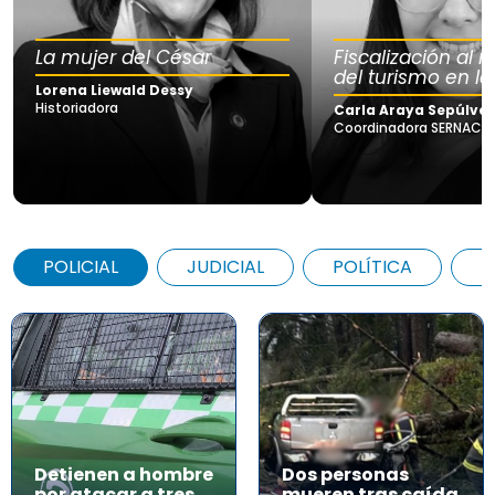
La mujer del César
Fiscalización al
del turismo en la
Lorena Liewald Dessy
Historiadora
Carla Araya Sepúlve
Coordinadora SERNAC Lo
POLICIAL
JUDICIAL
POLÍTICA
A
Detienen a hombre
Dos personas
por atacar a tres
mueren tras caída