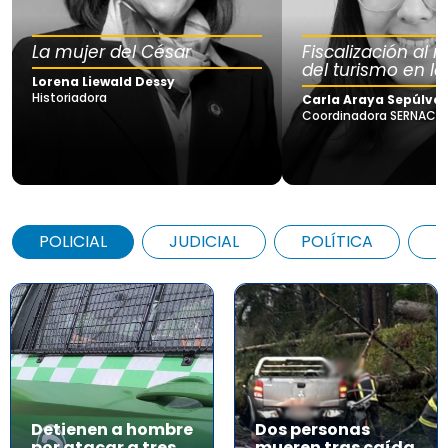
La mujer del César
Fiscalización al
del turismo en la
Lorena Liewald Dessy
Historiadora
Carla Araya Sepúlve
Coordinadora SERNAC Lo
POLICIAL
JUDICIAL
POLÍTICA
A
Detienen a hombre
Dos personas
por atacar a tres
mueren tras caída