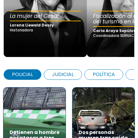
La mujer del César
Fiscalización al
del turismo en la
Lorena Liewald Dessy
Historiadora
Carla Araya Sepúlve
Coordinadora SERNAC Lo
POLICIAL
JUDICIAL
POLÍTICA
A
Detienen a hombre
Dos personas
por atacar a tres
mueren tras caída