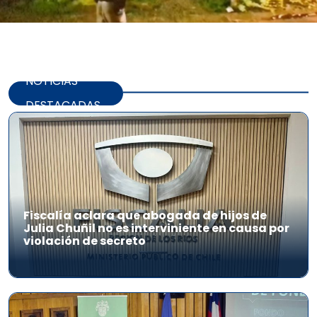
NOTICIAS
DESTACADAS
Fiscalía aclara que abogada de hijos de
Julia Chuñil no es interviniente en causa por
violación de secreto