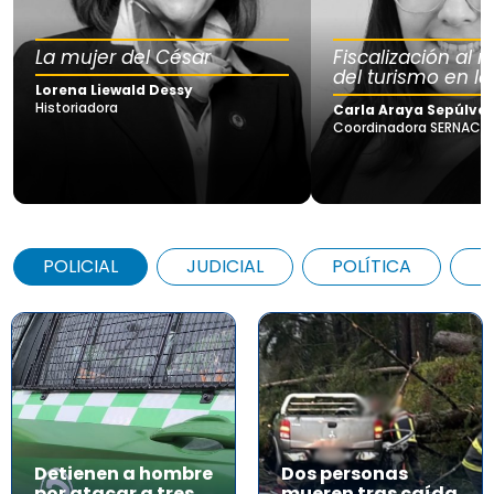
La mujer del César
Fiscalización al
del turismo en la
Lorena Liewald Dessy
Historiadora
Carla Araya Sepúlve
Coordinadora SERNAC Lo
POLICIAL
JUDICIAL
POLÍTICA
A
Detienen a hombre
Dos personas
por atacar a tres
mueren tras caída