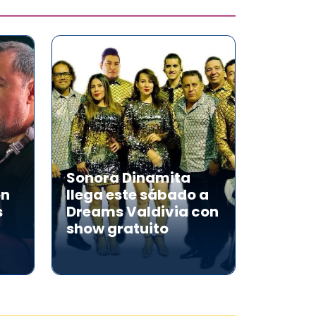
Sonora Dinamita
on
llega este sábado a
s
Dreams Valdivia con
show gratuito