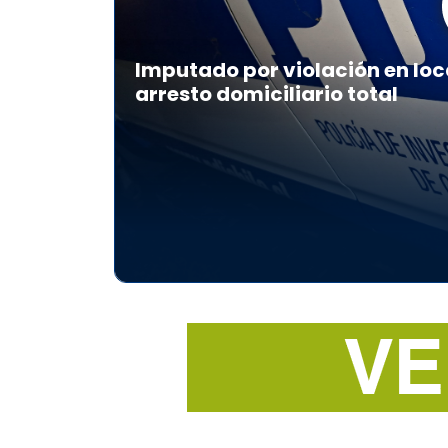
Imputado por violación en loc
arresto domiciliario total