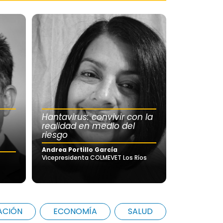
Hantavirus: convivir con la
realidad en medio del
riesgo
Andrea Portillo García
Vicepresidenta COLMEVET Los Ríos
ACIÓN
ECONOMÍA
SALUD