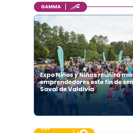
GAMMA
Expo Niños y Niñas reunirá má
emprendedores este fin de se
Saval de Valdivia
LOS