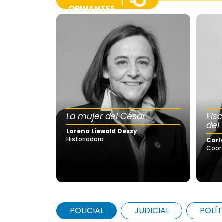
OPINANTES
La mujer del César
Fis
del
Lorena Liewald Dessy
Historiadora
Carl
Coor
POLICIAL
JUDICIAL
POLÍT