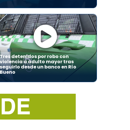
Tres detenidos por robo con
violencia a adulto mayor tras
seguirlo desde un banco en Río
Bueno