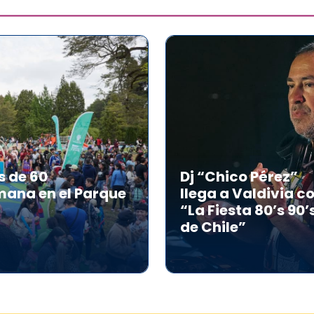
s de 60
Dj “Chico Pérez”
mana en el Parque
llega a Valdivia c
“La Fiesta 80’s 90’
de Chile”