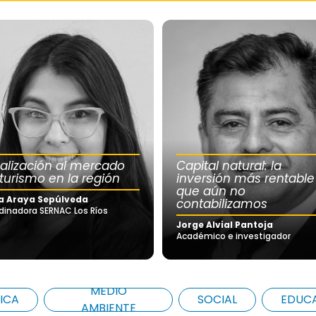
calización al mercado
Capital natural: la
 turismo en la región
inversión más rentable
que aún no
a Araya Sepúlveda
contabilizamos
dinadora SERNAC Los Ríos
Jorge Alvial Pantoja
Académico e investigador
MEDIO
ICA
SOCIAL
EDUC
AMBIENTE