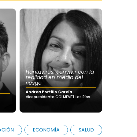
Hantavirus: convivir con la
realidad en medio del
riesgo
Andrea Portillo García
Vicepresidenta COLMEVET Los Ríos
ACIÓN
ECONOMÍA
SALUD