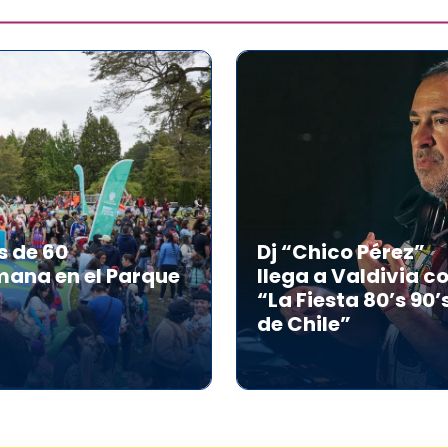
s de 60
Dj “Chico Pérez”
mana en el Parque
llega a Valdivia c
“La Fiesta 80’s 90’
de Chile”