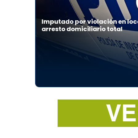
Imputado por violación en loc
arresto domiciliario total