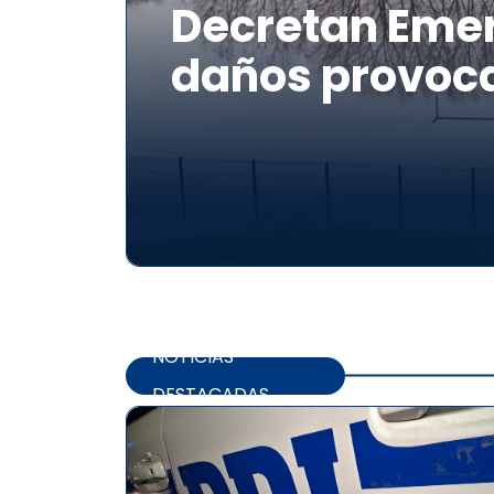
Decretan Emer
daños provoca
NOTICIAS
DESTACADAS