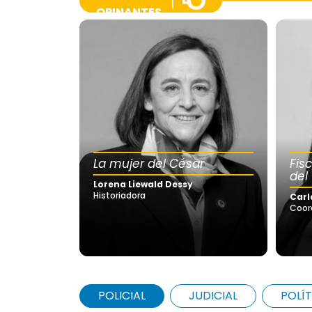
OPINANTES
La mujer del César
Fis
del
Lorena Liewald Dessy
Historiadora
Carl
Coor
POLICIAL
JUDICIAL
POLÍT