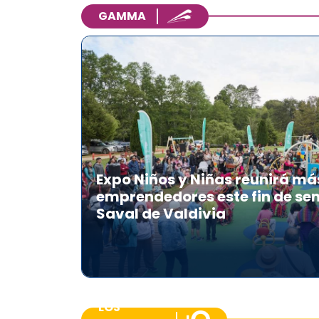
GAMMA
Expo Niños y Niñas reunirá má
emprendedores este fin de se
Saval de Valdivia
LOS