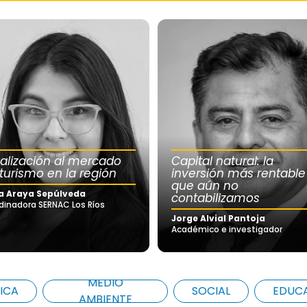
calización al mercado
Capital natural: la
 turismo en la región
inversión más rentable
que aún no
a Araya Sepúlveda
contabilizamos
dinadora SERNAC Los Ríos
Jorge Alvial Pantoja
Académico e investigador
MEDIO
ICA
SOCIAL
EDUC
AMBIENTE