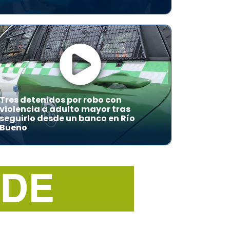
Tres detenidos por robo con
violencia a adulto mayor tras
seguirlo desde un banco en Río
Bueno