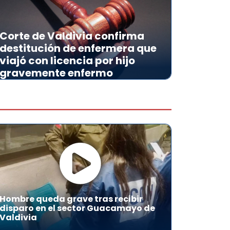
Corte de Valdivia confirma
destitución de enfermera que
viajó con licencia por hijo
gravemente enfermo
Hombre queda grave tras recibir
disparo en el sector Guacamayo de
Valdivia