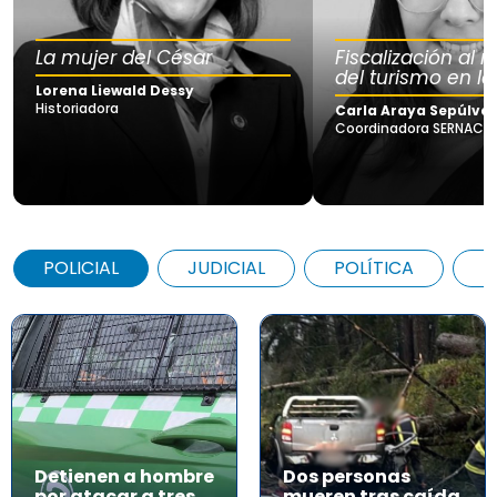
La mujer del César
Fiscalización al
del turismo en la
Lorena Liewald Dessy
Historiadora
Carla Araya Sepúlve
Coordinadora SERNAC Lo
POLICIAL
JUDICIAL
POLÍTICA
A
Detienen a hombre
Dos personas
por atacar a tres
mueren tras caída