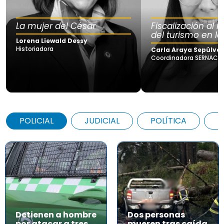
La mujer del César
Fiscalización al
del turismo en la
Lorena Liewald Dessy
Historiadora
Carla Araya Sepúlve
Coordinadora SERNAC Lo
POLICIAL
JUDICIAL
POLÍTICA
A
Detienen a hombre
Dos personas
por atacar a tres
mueren tras caída