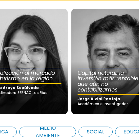
calización al mercado
Capital natural: la
 turismo en la región
inversión más rentable
que aún no
a Araya Sepúlveda
contabilizamos
dinadora SERNAC Los Ríos
Jorge Alvial Pantoja
Académico e investigador
MEDIO
ICA
SOCIAL
EDUC
AMBIENTE