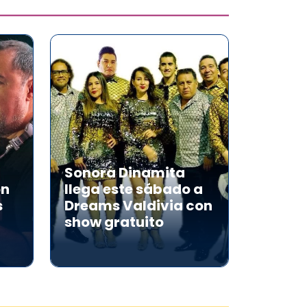
Sonora Dinamita
on
llega este sábado a
s
Dreams Valdivia con
show gratuito