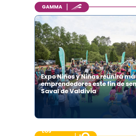
GAMMA
Expo Niños y Niñas reunirá má
emprendedores este fin de se
Saval de Valdivia
LOS