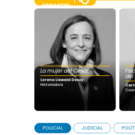
OPINANTES
La mujer del César
Fis
del
Lorena Liewald Dessy
Historiadora
Carl
Coor
POLICIAL
JUDICIAL
POLÍT