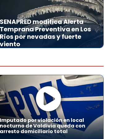
SENAPRED modifica Alerta
Temprana Preventiva en Los
Ríos por nevadas y fuerte
viento
Imputado por violación en local
nocturno de Valdivia queda con
arresto domiciliario total