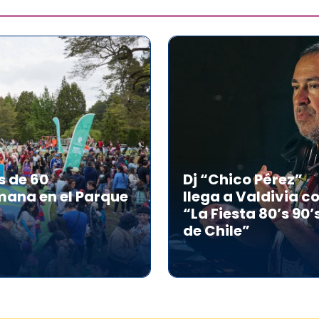
s de 60
Dj “Chico Pérez”
mana en el Parque
llega a Valdivia c
“La Fiesta 80’s 90’
de Chile”