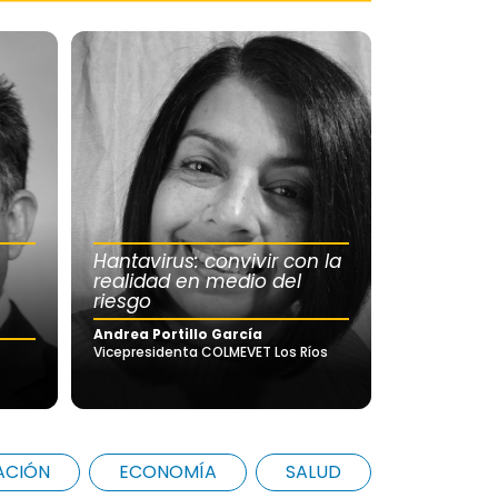
Hantavirus: convivir con la
realidad en medio del
riesgo
Andrea Portillo García
Vicepresidenta COLMEVET Los Ríos
ACIÓN
ECONOMÍA
SALUD