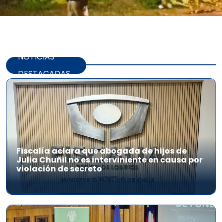
NOTICIAS
DESTACADAS
Fiscalía aclara que abogada de hijos de
Julia Chuñil no es interviniente en causa por
violación de secreto