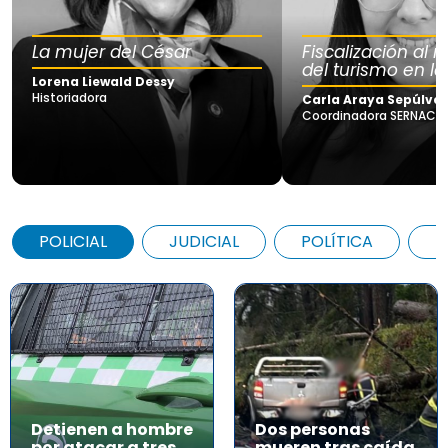
La mujer del César
Fiscalización al
del turismo en la
Lorena Liewald Dessy
Historiadora
Carla Araya Sepúlve
Coordinadora SERNAC Lo
POLICIAL
JUDICIAL
POLÍTICA
A
Detienen a hombre
Dos personas
por atacar a tres
mueren tras caída