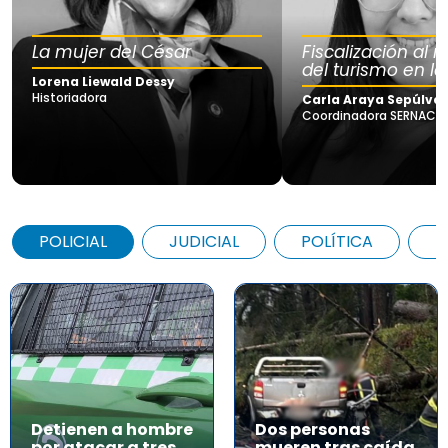
La mujer del César
Fiscalización al
del turismo en la
Lorena Liewald Dessy
Historiadora
Carla Araya Sepúlve
Coordinadora SERNAC Lo
POLICIAL
JUDICIAL
POLÍTICA
A
Detienen a hombre
Dos personas
por atacar a tres
mueren tras caída